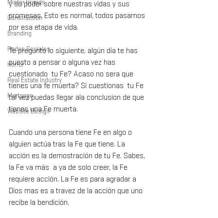
Mister Brands
y su poder sobre nuestras vidas y sus 
promesas. Esto es normal, todos pasamos 
Construction
por esa etapa de vida.
Branding
Redes Sociales
Te pregunto lo siguiente, algún día te has 
puesto a pensar o alguna vez has 
Horror
cuestionado  tu Fe? Acaso no sera que 
Real Estate Industry
tienes una fe muerta? Si cuestionas  tu Fe 
Mortgage
tal vez puedas llegar ala conclusion de que 
tienes una Fe muerta.
Website Design
Cuando una persona tiene Fe en algo o 
alguien actúa tras la Fe que tiene. La 
acción es la demostración de tu Fe. Sabes, 
la Fe va más  a ya de solo creer, la Fe 
requiere acción. La Fe es para agradar a 
Dios mas es a travez de la acción que uno 
recibe la bendición.