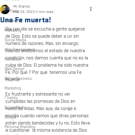
Mr. Brands
All Posts
Mar 29, 2023
2 min read
Una Fe muerta!
Business
Día con día se escucha a gente quejarse 
Marketing
de Dios. Esto se puede deber a un sin 
Social Media
numero de razones. Mas, sin envargo, 
Web Development
cuando analizamos el estado de nuestra 
condición, nos damos cuenta que no es la 
Facebook
culpa de Dios. El problema ha sido nuestra 
Web Design
Fe. Por qué ? Por qué  tenemos una Fe 
Online Business
Muerta!
Marketing
Es frustrante y estresante no ver 
7 habits
cumplidas las promesas de Dios en 
Social Media
nuestras vidas. Más aya, da coraje e 
envidia cuando vemos que otras personas 
Google
están siendo bendecidas y tu no. Esto lleva 
Personal Branding
a cuestionar  la misma existencia de Dios 