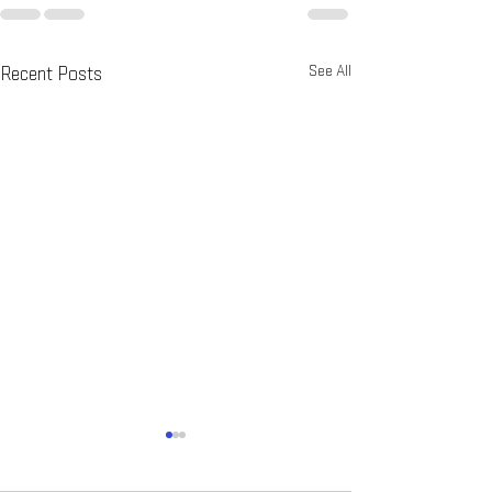
See All
Recent Posts
The Importance of
Understanding User