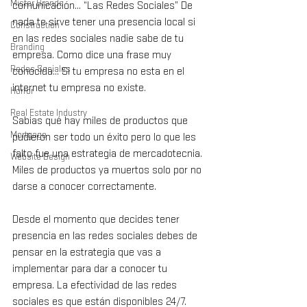
Mister Brands
comunicación… “Las Redes Sociales” De 
nada te sirve tener una presencia local si 
Construction
en las redes sociales nadie sabe de tu 
Branding
empresa. Como dice una frase muy 
Redes Sociales
conocida… Si tu empresa no esta en el 
internet tu empresa no existe.
Horror
Real Estate Industry
Sabias qué hay miles de productos que 
Mortgage
pudieron ser todo un éxito pero lo que les 
falto fue una estrategia de mercadotecnia. 
Website Design
Miles de productos ya muertos solo por no 
darse a conocer correctamente.
Desde el momento que decides tener 
presencia en las redes sociales debes de 
pensar en la estrategia que vas a 
implementar para dar a conocer tu 
empresa. La efectividad de las redes  
sociales es que están disponibles 24/7. 