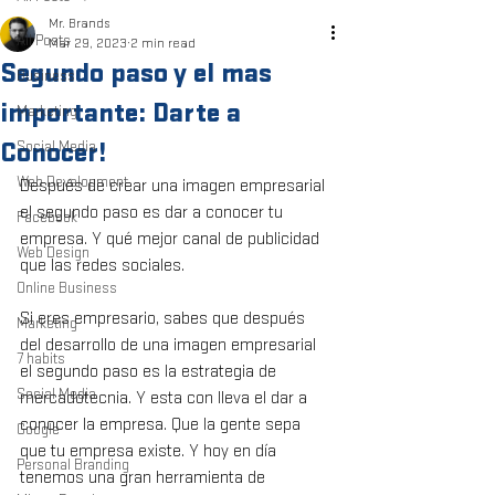
Mr. Brands
All Posts
Mar 29, 2023
2 min read
Segundo paso y el mas
Business
importante: Darte a
Marketing
Conocer!
Social Media
Web Development
Después de crear una imagen empresarial 
el segundo paso es dar a conocer tu 
Facebook
empresa. Y qué mejor canal de publicidad 
Web Design
que las redes sociales. 
Online Business
Si eres empresario, sabes que después 
Marketing
del desarrollo de una imagen empresarial 
7 habits
el segundo paso es la estrategia de 
Social Media
mercadotecnia. Y esta con lleva el dar a 
conocer la empresa. Que la gente sepa 
Google
que tu empresa existe. Y hoy en día 
Personal Branding
tenemos una gran herramienta de 